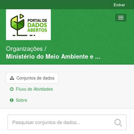
Entrar
Organizações
Conjuntos de dados
Ministério do Meio Ambiente e ...
Organizações
Grupos
Conjuntos de dados
Sobre
Fluxo de Atividades
Sobre