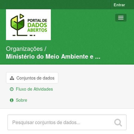
Entrar
Organizações
Conjuntos de dados
Ministério do Meio Ambiente e ...
Organizações
Grupos
Conjuntos de dados
Sobre
Fluxo de Atividades
Sobre