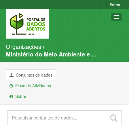
Entrar
Organizações
Conjuntos de dados
Ministério do Meio Ambiente e ...
Organizações
Grupos
Conjuntos de dados
Sobre
Fluxo de Atividades
Sobre