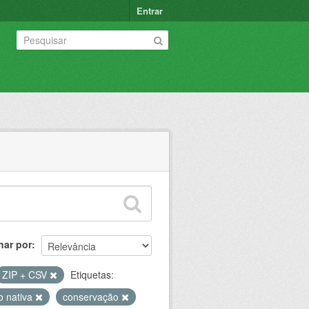
Entrar
nar por
ZIP + CSV
Etiquetas:
o nativa
conservação