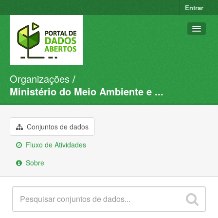
Entrar
Organizações
Conjuntos de dados
Ministério do Meio Ambiente e ...
Organizações
Grupos
Conjuntos de dados
Sobre
Fluxo de Atividades
Sobre