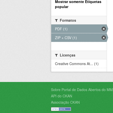
Mostrar somente Etiquetas
popular
Formatos
PDF (1)
ZIP + CSV (1)
Licenças
Creative Commons At... (1)
Sobre Portal de Dados Abertos do MM
API do CKAN
Associação CKAN