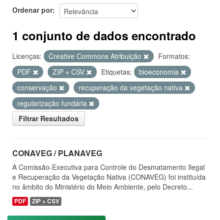
Ordenar por
1 conjunto de dados encontrado
Licenças:
Creative Commons Atribuição
Formatos:
PDF
ZIP + CSV
Etiquetas:
bioeconomia
conservação
recuperação da vegetação nativa
regularização fundária
Filtrar Resultados
CONAVEG / PLANAVEG
A Comissão-Executiva para Controle do Desmatamento Ilegal
e Recuperação da Vegetação Nativa (CONAVEG) foi instituída
no âmbito do Ministério do Meio Ambiente, pelo Decreto...
PDF
ZIP + CSV