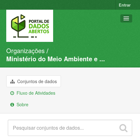
Entrar
Organizações
Conjuntos de dados
Ministério do Meio Ambiente e ...
Organizações
Grupos
Conjuntos de dados
Sobre
Fluxo de Atividades
Sobre