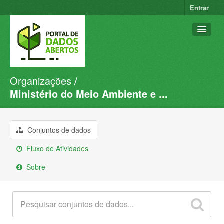
Entrar
Organizações
Conjuntos de dados
Ministério do Meio Ambiente e ...
Organizações
Grupos
Conjuntos de dados
Sobre
Fluxo de Atividades
Sobre