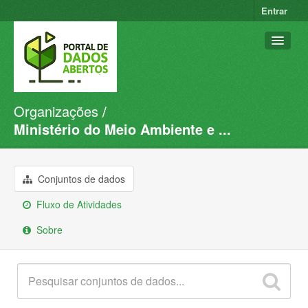
Entrar
Organizações
Conjuntos de dados
Ministério do Meio Ambiente e ...
Organizações
Grupos
Conjuntos de dados
Sobre
Fluxo de Atividades
Sobre