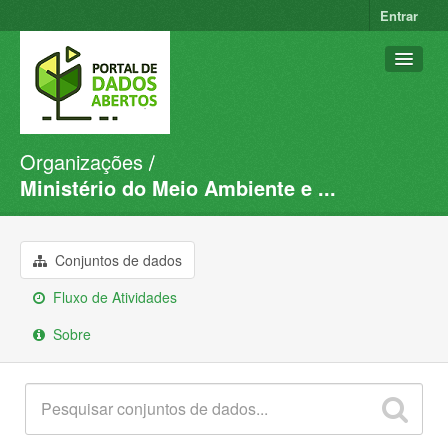
Entrar
Organizações
Conjuntos de dados
Ministério do Meio Ambiente e ...
Organizações
Grupos
Conjuntos de dados
Sobre
Fluxo de Atividades
Sobre