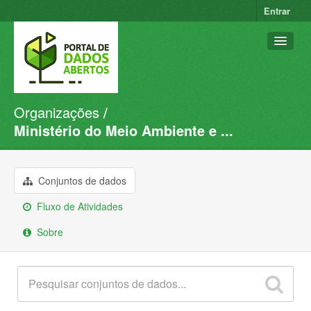
Entrar
Organizações
Conjuntos de dados
Ministério do Meio Ambiente e ...
Organizações
Grupos
Conjuntos de dados
Sobre
Fluxo de Atividades
Sobre