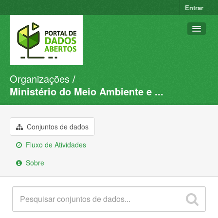
Entrar
Organizações
Conjuntos de dados
Ministério do Meio Ambiente e ...
Organizações
Grupos
Conjuntos de dados
Sobre
Fluxo de Atividades
Sobre