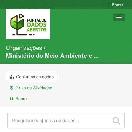
Entrar
Organizações
Conjuntos de dados
Ministério do Meio Ambiente e ...
Organizações
Grupos
Conjuntos de dados
Sobre
Fluxo de Atividades
Sobre