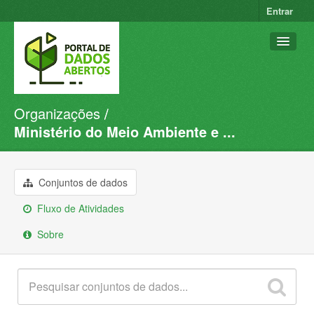
Entrar
Organizações
Conjuntos de dados
Ministério do Meio Ambiente e ...
Organizações
Grupos
Conjuntos de dados
Sobre
Fluxo de Atividades
Sobre