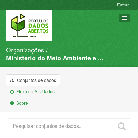
Entrar
Organizações
Conjuntos de dados
Ministério do Meio Ambiente e ...
Organizações
Grupos
Conjuntos de dados
Sobre
Fluxo de Atividades
Sobre