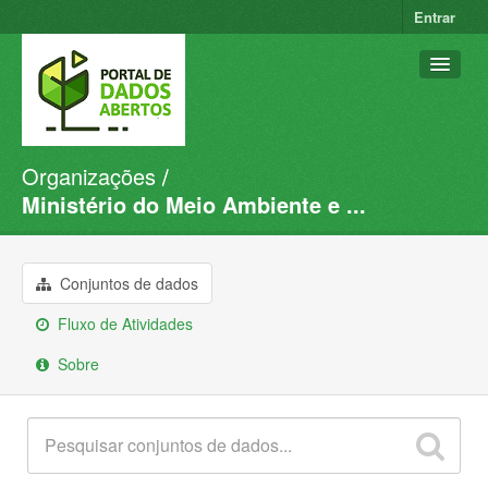
Entrar
Organizações
Conjuntos de dados
Ministério do Meio Ambiente e ...
Organizações
Grupos
Conjuntos de dados
Sobre
Fluxo de Atividades
Sobre