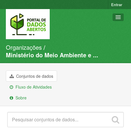
Entrar
Organizações
Conjuntos de dados
Ministério do Meio Ambiente e ...
Organizações
Grupos
Conjuntos de dados
Sobre
Fluxo de Atividades
Sobre