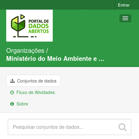
Entrar
Organizações
Conjuntos de dados
Ministério do Meio Ambiente e ...
Organizações
Grupos
Conjuntos de dados
Sobre
Fluxo de Atividades
Sobre