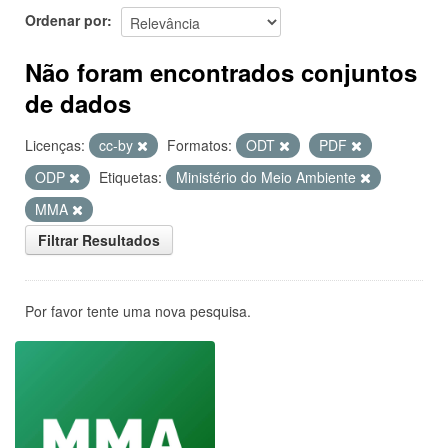
Ordenar por
Não foram encontrados conjuntos
de dados
Licenças:
cc-by
Formatos:
ODT
PDF
ODP
Etiquetas:
Ministério do Meio Ambiente
MMA
Filtrar Resultados
Por favor tente uma nova pesquisa.