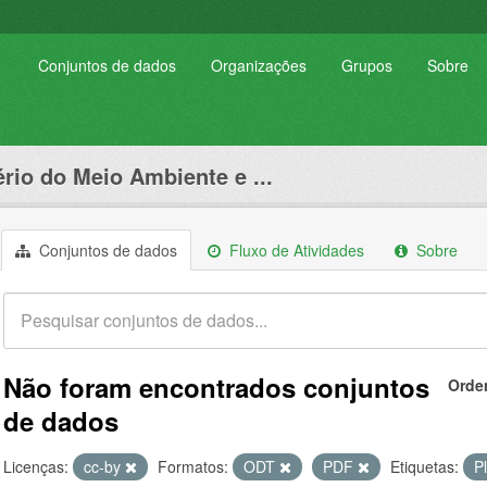
Conjuntos de dados
Organizações
Grupos
Sobre
ério do Meio Ambiente e ...
Conjuntos de dados
Fluxo de Atividades
Sobre
Não foram encontrados conjuntos
Orde
de dados
Licenças:
cc-by
Formatos:
ODT
PDF
Etiquetas:
P