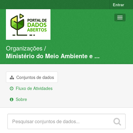
Entrar
Organizações
Conjuntos de dados
Ministério do Meio Ambiente e ...
Organizações
Grupos
Conjuntos de dados
Sobre
Fluxo de Atividades
Sobre