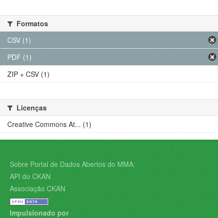
Formatos
CSV (1)
PDF (1)
ZIP + CSV (1)
Licenças
Creative Commons At... (1)
Sobre Portal de Dados Abertos do MMA:
API do CKAN
Associação CKAN
Impulsionado por