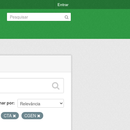
Entrar
nar por
CTA
CGEN