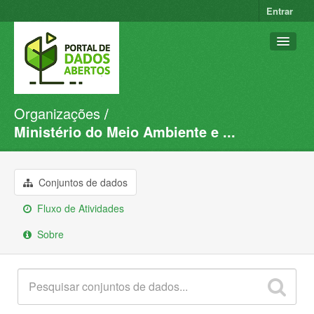
Entrar
Organizações
Conjuntos de dados
Ministério do Meio Ambiente e ...
Organizações
Grupos
Conjuntos de dados
Sobre
Fluxo de Atividades
Sobre