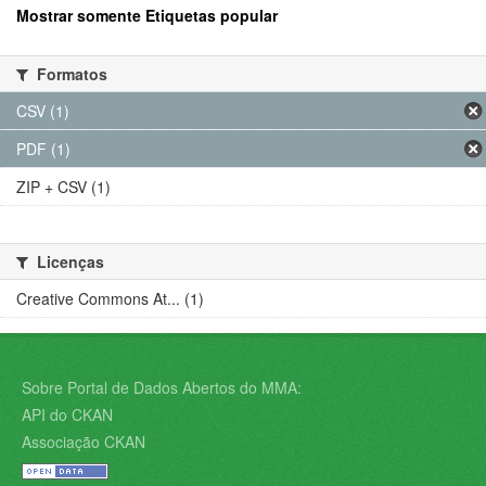
Mostrar somente Etiquetas popular
Formatos
CSV (1)
PDF (1)
ZIP + CSV (1)
Licenças
Creative Commons At... (1)
Sobre Portal de Dados Abertos do MMA:
API do CKAN
Associação CKAN