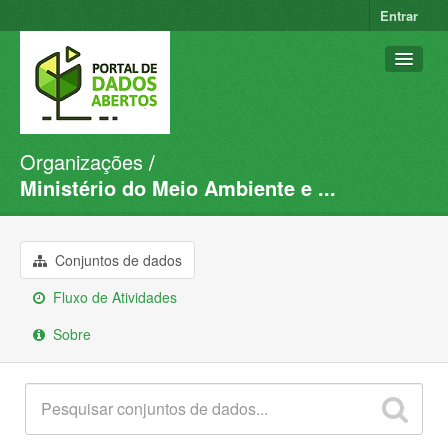
Entrar
Organizações
Conjuntos de dados
Ministério do Meio Ambiente e ...
Organizações
Grupos
Conjuntos de dados
Sobre
Fluxo de Atividades
Sobre