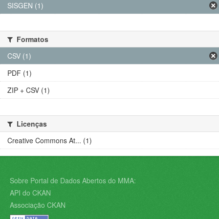
SISGEN (1)
Formatos
CSV (1)
PDF (1)
ZIP + CSV (1)
Licenças
Creative Commons At... (1)
Sobre Portal de Dados Abertos do MMA:
API do CKAN
Associação CKAN