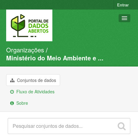
Entrar
Organizações
Conjuntos de dados
Ministério do Meio Ambiente e ...
Organizações
Grupos
Conjuntos de dados
Sobre
Fluxo de Atividades
Sobre