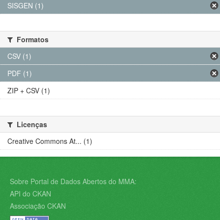
SISGEN (1)
Formatos
CSV (1)
PDF (1)
ZIP + CSV (1)
Licenças
Creative Commons At... (1)
Sobre Portal de Dados Abertos do MMA:
API do CKAN
Associação CKAN