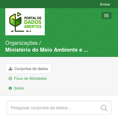
Entrar
Organizações
Conjuntos de dados
Ministério do Meio Ambiente e ...
Organizações
Grupos
Conjuntos de dados
Sobre
Fluxo de Atividades
Sobre