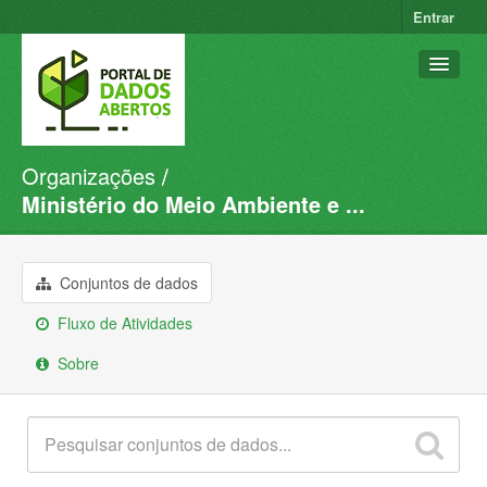
Entrar
Organizações
Conjuntos de dados
Ministério do Meio Ambiente e ...
Organizações
Grupos
Conjuntos de dados
Sobre
Fluxo de Atividades
Sobre