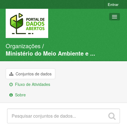
Entrar
Organizações
Conjuntos de dados
Ministério do Meio Ambiente e ...
Organizações
Grupos
Conjuntos de dados
Sobre
Fluxo de Atividades
Sobre