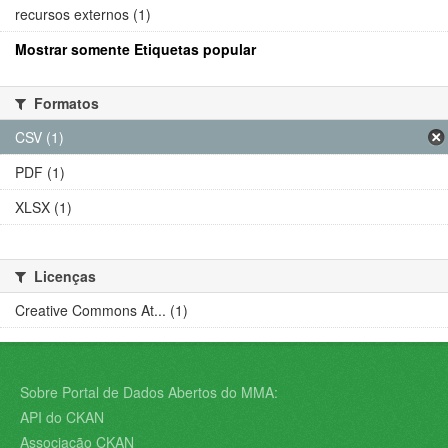
recursos externos (1)
Mostrar somente Etiquetas popular
Formatos
CSV (1)
PDF (1)
XLSX (1)
Licenças
Creative Commons At... (1)
Sobre Portal de Dados Abertos do MMA:
API do CKAN
Associação CKAN