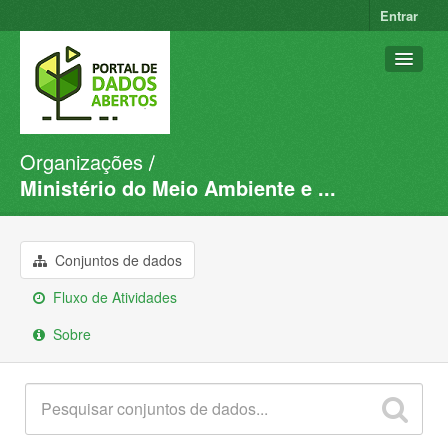
Entrar
Organizações
Conjuntos de dados
Ministério do Meio Ambiente e ...
Organizações
Grupos
Conjuntos de dados
Sobre
Fluxo de Atividades
Sobre