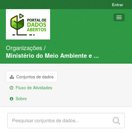
Entrar
Organizações
Conjuntos de dados
Ministério do Meio Ambiente e ...
Organizações
Grupos
Conjuntos de dados
Sobre
Fluxo de Atividades
Sobre