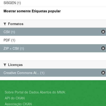
SISGEN (1)
Mostrar somente Etiquetas popular
Formatos
CSV (1)
PDF (1)
ZIP + CSV (1)
Licenças
Creative Commons At... (1)
Sobre Portal de Dados Abertos do MMA:
API do CKAN
Associação CKAN