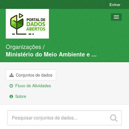
Entrar
Organizações
Conjuntos de dados
Ministério do Meio Ambiente e ...
Organizações
Grupos
Conjuntos de dados
Sobre
Fluxo de Atividades
Sobre