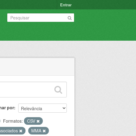
Entrar
nar por
Formatos:
CSV
associados
MMA