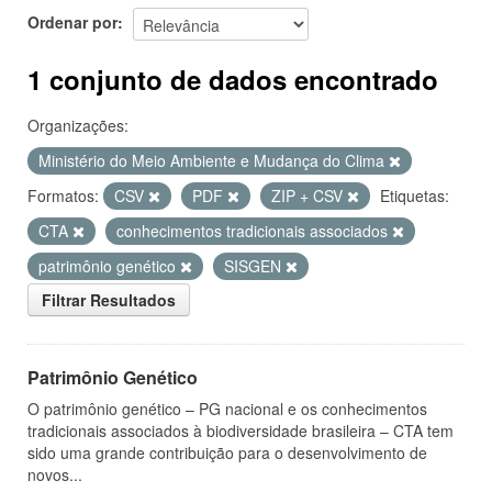
Ordenar por
1 conjunto de dados encontrado
Organizações:
Ministério do Meio Ambiente e Mudança do Clima
Formatos:
CSV
PDF
ZIP + CSV
Etiquetas:
CTA
conhecimentos tradicionais associados
patrimônio genético
SISGEN
Filtrar Resultados
Patrimônio Genético
O patrimônio genético – PG nacional e os conhecimentos
tradicionais associados à biodiversidade brasileira – CTA tem
sido uma grande contribuição para o desenvolvimento de
novos...