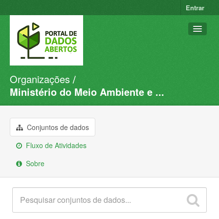
Entrar
Organizações
Conjuntos de dados
Ministério do Meio Ambiente e ...
Organizações
Grupos
Conjuntos de dados
Sobre
Fluxo de Atividades
Sobre