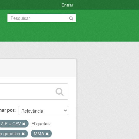
Entrar
nar por
ZIP + CSV
Etiquetas:
io genético
MMA