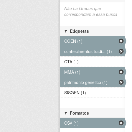
Não há Grupos que
correspondam a essa busca
Etiquetas
CGEN (1)
conhecimentos tradi... (1)
CTA (1)
MMA (1)
patrimônio genético (1)
SISGEN (1)
Formatos
CSV (1)