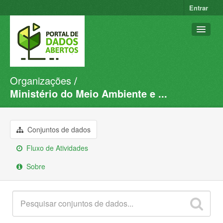
Entrar
Organizações
Conjuntos de dados
Ministério do Meio Ambiente e ...
Organizações
Grupos
Conjuntos de dados
Sobre
Fluxo de Atividades
Sobre