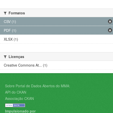
Formatos
CSV (1)
PDF (1)
XLSX (1)
Licenças
Creative Commons At... (1)
Sobre Portal de Dados Abertos do MMA:
API do CKAN
Associação CKAN
Impulsionado por