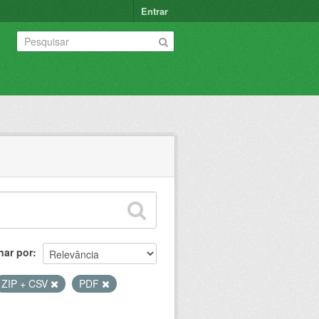
Entrar
nar por
ZIP + CSV
PDF