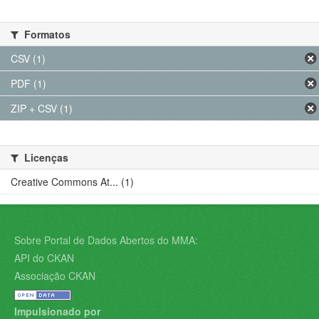
Formatos
CSV (1)
PDF (1)
ZIP + CSV (1)
Licenças
Creative Commons At... (1)
Sobre Portal de Dados Abertos do MMA:
API do CKAN
Associação CKAN
Impulsionado por