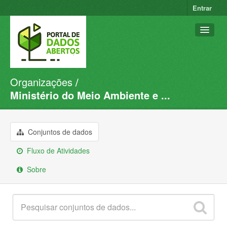
Entrar
Organizações
Conjuntos de dados
Ministério do Meio Ambiente e ...
Organizações
Grupos
Conjuntos de dados
Sobre
Fluxo de Atividades
Sobre