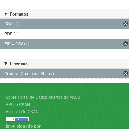
Formatos
CSV (1)
PDF (1)
ZIP + CSV (1)
Licenças
Creative Commons At... (1)
Sobre Portal de Dados Abertos do MMA:
API do CKAN
Associação CKAN
Impulsionado por