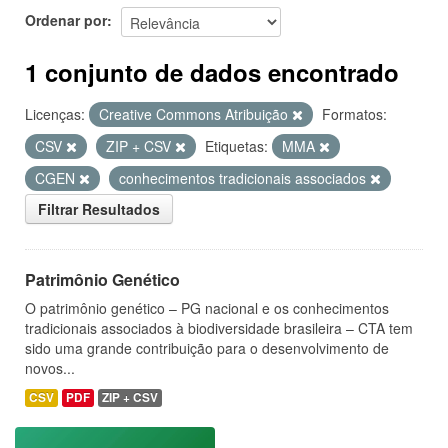
Ordenar por
1 conjunto de dados encontrado
Licenças:
Creative Commons Atribuição
Formatos:
CSV
ZIP + CSV
Etiquetas:
MMA
CGEN
conhecimentos tradicionais associados
Filtrar Resultados
Patrimônio Genético
O patrimônio genético – PG nacional e os conhecimentos
tradicionais associados à biodiversidade brasileira – CTA tem
sido uma grande contribuição para o desenvolvimento de
novos...
CSV
PDF
ZIP + CSV