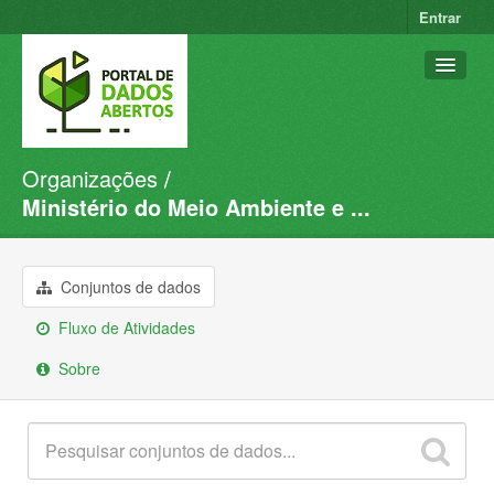
Entrar
Organizações
Conjuntos de dados
Ministério do Meio Ambiente e ...
Organizações
Grupos
Conjuntos de dados
Sobre
Fluxo de Atividades
Sobre