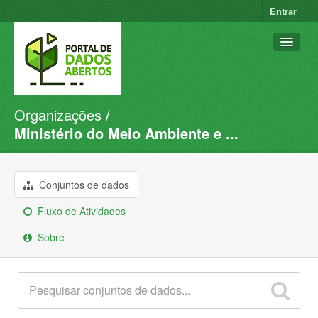
Entrar
Organizações
Conjuntos de dados
Ministério do Meio Ambiente e ...
Organizações
Grupos
Conjuntos de dados
Sobre
Fluxo de Atividades
Sobre