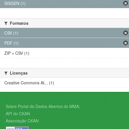
SISGEN (1)
Formatos
CSV (1)
PDF (1)
ZIP + CSV (1)
Licenças
Creative Commons At... (1)
Sobre Portal de Dados Abertos do MMA:
API do CKAN
Associação CKAN