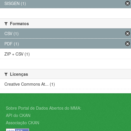
SISGEN (1)
Formatos
CSV (1)
PDF (1)
ZIP + CSV (1)
Licenças
Creative Commons At... (1)
Sobre Portal de Dados Abertos do MMA:
API do CKAN
Associação CKAN