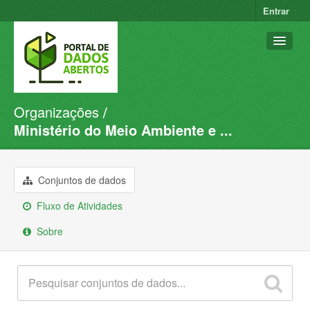
Entrar
Organizações
Conjuntos de dados
Ministério do Meio Ambiente e ...
Organizações
Grupos
Conjuntos de dados
Sobre
Fluxo de Atividades
Sobre