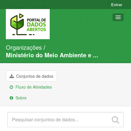
Entrar
Organizações
Conjuntos de dados
Ministério do Meio Ambiente e ...
Organizações
Grupos
Conjuntos de dados
Sobre
Fluxo de Atividades
Sobre