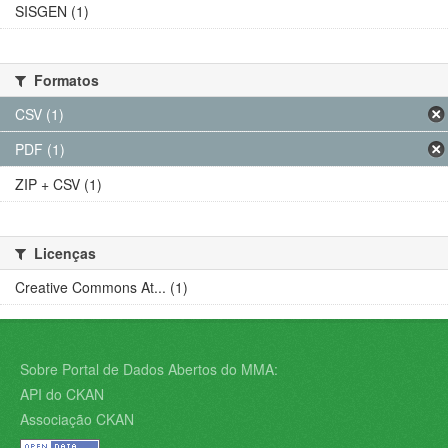
SISGEN (1)
Formatos
CSV (1)
PDF (1)
ZIP + CSV (1)
Licenças
Creative Commons At... (1)
Sobre Portal de Dados Abertos do MMA:
API do CKAN
Associação CKAN