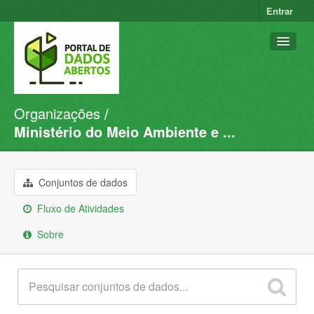
Entrar
Organizações
Conjuntos de dados
Ministério do Meio Ambiente e ...
Organizações
Grupos
Conjuntos de dados
Sobre
Fluxo de Atividades
Sobre