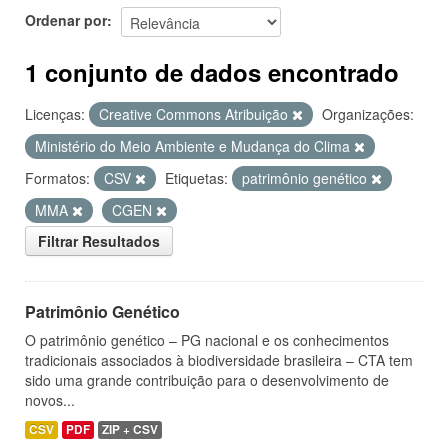
Ordenar por
1 conjunto de dados encontrado
Licenças:
Creative Commons Atribuição
Organizações:
Ministério do Meio Ambiente e Mudança do Clima
Formatos:
CSV
Etiquetas:
patrimônio genético
MMA
CGEN
Filtrar Resultados
Patrimônio Genético
O patrimônio genético – PG nacional e os conhecimentos
tradicionais associados à biodiversidade brasileira – CTA tem
sido uma grande contribuição para o desenvolvimento de
novos...
CSV
PDF
ZIP + CSV