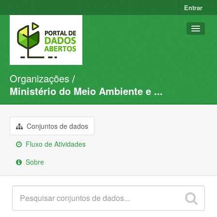
Entrar
Organizações
Conjuntos de dados
Ministério do Meio Ambiente e ...
Organizações
Grupos
Conjuntos de dados
Sobre
Fluxo de Atividades
Sobre