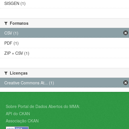
SISGEN (1)
Formatos
CSV (1)
PDF (1)
ZIP + CSV (1)
Licenças
Creative Commons At... (1)
Sobre Portal de Dados Abertos do MMA:
API do CKAN
Associação CKAN