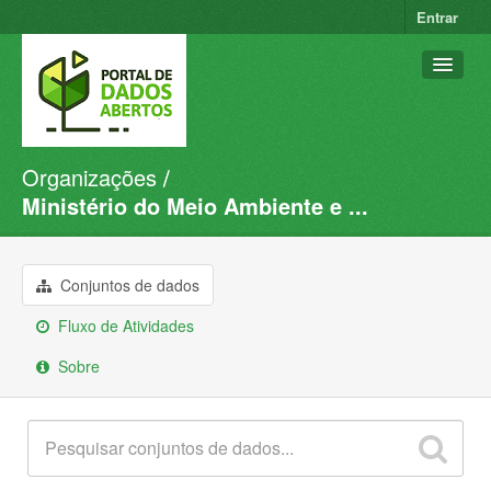
Entrar
Organizações
Conjuntos de dados
Ministério do Meio Ambiente e ...
Organizações
Grupos
Conjuntos de dados
Sobre
Fluxo de Atividades
Sobre