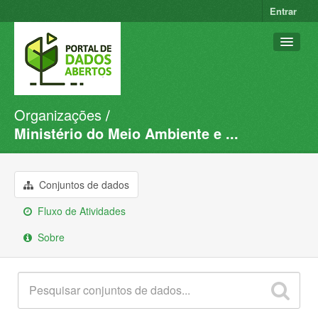
Entrar
Organizações
Conjuntos de dados
Ministério do Meio Ambiente e ...
Organizações
Grupos
Conjuntos de dados
Sobre
Fluxo de Atividades
Sobre