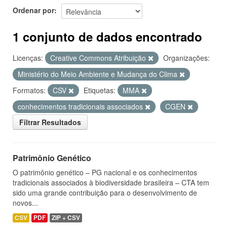
Ordenar por
1 conjunto de dados encontrado
Licenças:
Creative Commons Atribuição
Organizações:
Ministério do Meio Ambiente e Mudança do Clima
Formatos:
CSV
Etiquetas:
MMA
conhecimentos tradicionais associados
CGEN
Filtrar Resultados
Patrimônio Genético
O patrimônio genético – PG nacional e os conhecimentos
tradicionais associados à biodiversidade brasileira – CTA tem
sido uma grande contribuição para o desenvolvimento de
novos...
CSV
PDF
ZIP + CSV