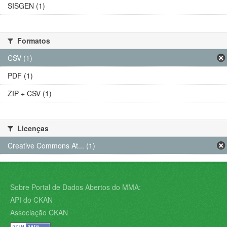
SISGEN (1)
Formatos
CSV (1)
PDF (1)
ZIP + CSV (1)
Licenças
Creative Commons At... (1)
Sobre Portal de Dados Abertos do MMA:
API do CKAN
Associação CKAN