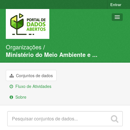
Entrar
Organizações
Conjuntos de dados
Ministério do Meio Ambiente e ...
Organizações
Grupos
Conjuntos de dados
Sobre
Fluxo de Atividades
Sobre