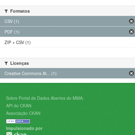
Formatos
CSV (1)
PDF (1)
ZIP + CSV (1)
Licenças
Creative Commons At... (1)
Sobre Portal de Dados Abertos do MMA:
API do CKAN
Associação CKAN
Impulsionado por