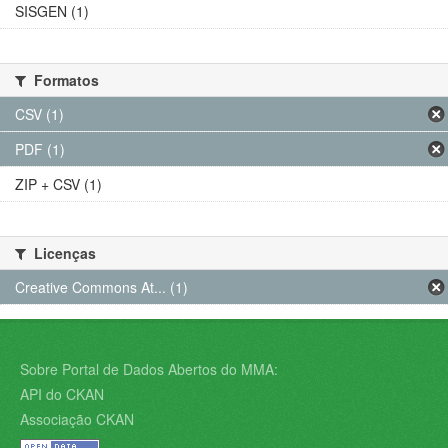
SISGEN (1)
Formatos
CSV (1)
PDF (1)
ZIP + CSV (1)
Licenças
Creative Commons At... (1)
Sobre Portal de Dados Abertos do MMA:
API do CKAN
Associação CKAN