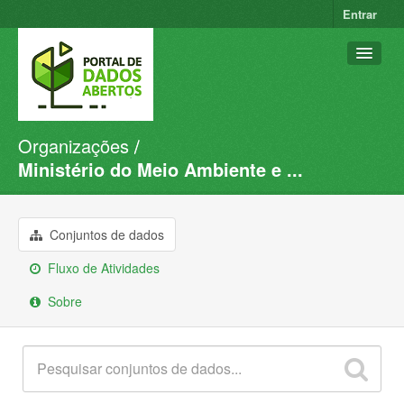
Entrar
Organizações
Conjuntos de dados
Ministério do Meio Ambiente e ...
Organizações
Grupos
Conjuntos de dados
Sobre
Fluxo de Atividades
Sobre