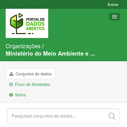
Entrar
Organizações
Conjuntos de dados
Ministério do Meio Ambiente e ...
Organizações
Grupos
Conjuntos de dados
Sobre
Fluxo de Atividades
Sobre