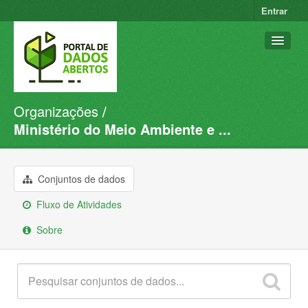
Entrar
Organizações
Conjuntos de dados
Ministério do Meio Ambiente e ...
Organizações
Grupos
Conjuntos de dados
Sobre
Fluxo de Atividades
Sobre