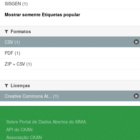
SISGEN (1)
Mostrar somente Etiquetas popular
Formatos
CSV (1)
PDF (1)
ZIP + CSV (1)
Licenças
Creative Commons At... (1)
Sobre Portal de Dados Abertos do MMA:
API do CKAN
Associação CKAN