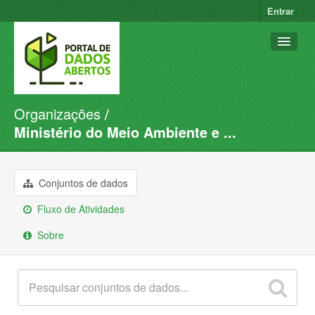
Entrar
Organizações
Conjuntos de dados
Ministério do Meio Ambiente e ...
Organizações
Grupos
Conjuntos de dados
Sobre
Fluxo de Atividades
Sobre