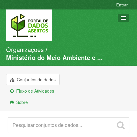
Entrar
Organizações
Conjuntos de dados
Ministério do Meio Ambiente e ...
Organizações
Grupos
Conjuntos de dados
Sobre
Fluxo de Atividades
Sobre